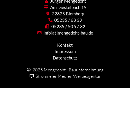
Jürgen Mengedoht
Am Diestelbach 19
32825 Blomberg
05235 / 68 39
05235 / 50 97 32
info[at]mengedoht-bau.de
Kontakt
Impressum
Datenschutz
2025 Mengedoht - Bauunternehmung
Strohmeier Medien Werbeagentur